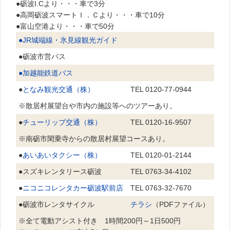
●砺波I.Cより・・・車で3分
●高岡砺波スマートＩ．Ｃより・・・車で10分
●富山空港より・・・車で50分
●JR城端線・氷見線観光ガイド
●砺波市営バス
●加越能鉄道バス
●
となみ観光交通（株）
TEL 0120-77-0944
※散居村展望台や市内の施設等へのツアーあり。
●
チューリップ交通（株）
TEL 0120-16-9507
※南砺市閑乗寺からの散居村展望コースあり。
●
あいあいタクシー（株）
TEL 0120-01-2144
●スズキレンタリース砺波
TEL 0763-34-4102
●
ニコニコレンタカー砺波駅前店
TEL 0763-32-7670
●砺波市レンタサイクル
チラシ
（PDFファイル）
※全て電動アシスト付き 1時間200円～1日500円