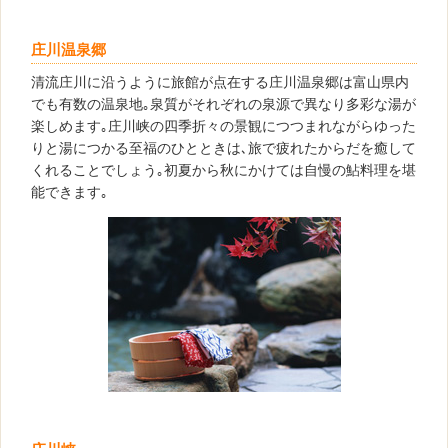
庄川温泉郷
清流庄川に沿うように旅館が点在する庄川温泉郷は富山県内
でも有数の温泉地｡泉質がそれぞれの泉源で異なり多彩な湯が
楽しめます｡庄川峡の四季折々の景観につつまれながらゆった
りと湯につかる至福のひとときは､旅で疲れたからだを癒して
くれることでしょう｡初夏から秋にかけては自慢の鮎料理を堪
能できます｡