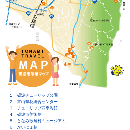
１．砺波チューリップ公園
２．富山県花総合センター
３．チューリップ四季彩館
４．砺波市美術館
５．となみ散居村ミュージアム
６．かいにょ苑