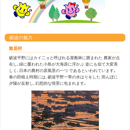
砺波の魅力
散居村
砺波平野にはカイ二ョと呼ばれる屋敷林に囲まれた 農家が点
在し､緑に覆われた小島が大海原に浮かぶ 姿にも似て大変美
しく､日本の農村の原風景の一つ であるといわれています｡
春の田植え時期には､砺波平野一帯の水はりをした 田んぼに
夕陽が反射し､幻想的な情景に包まれます｡