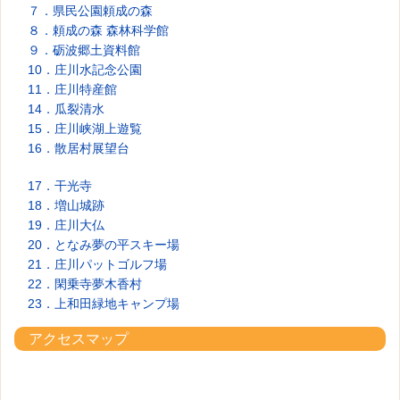
７．県民公園頼成の森
８．頼成の森 森林科学館
９．砺波郷土資料館
10．庄川水記念公園
11．庄川特産館
14．瓜裂清水
15．庄川峡湖上遊覧
16．散居村展望台
17．干光寺
18．増山城跡
19．庄川大仏
20．となみ夢の平スキー場
21．庄川パットゴルフ場
22．閑乗寺夢木香村
23．上和田緑地キャンプ場
アクセスマップ