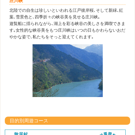
庄川峡
北陸での自生は珍しいといわれる江戸彼岸桜､そして新緑､紅
葉､雪景色と､四季折々の峡谷美を見せる庄川峡｡
遊覧船に揺られながら､湖上を彩る峡谷の美しさを満喫できま
す｡女性的な峡谷美をもつ庄川峡はいつの日もかわらないおだ
やかな姿で､私たちをそっと迎えてくれます｡
目的別周遊コース
散居村