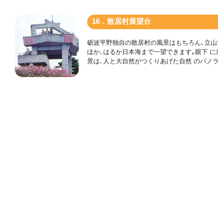
16．散居村展望台
砺波平野独自の散居村の風景はもちろん､立山
ほか､はるか日本海まで一望できます｡眼下 に
景は､人と大自然がつくりあげた自然 のパノラ