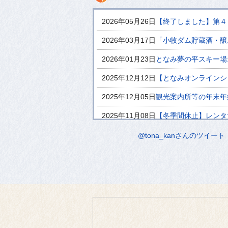
2026年05月26日
【終了しました】第４
2026年03月17日
「小牧ダム貯蔵酒・醸
2026年01月23日
となみ夢の平スキー場
2025年12月12日
【となみオンラインシ
2025年12月05日
観光案内所等の年末年
2025年11月08日
【冬季間休止】レンタ
2025年10月15日
JR砺波駅観光案内看
@tona_kanさんのツイート
2025年09月25日
砺波市の観光スポット
2025年09月22日
となみブランド力ＵＰ
2025年09月01日
【テナント募集】チュ