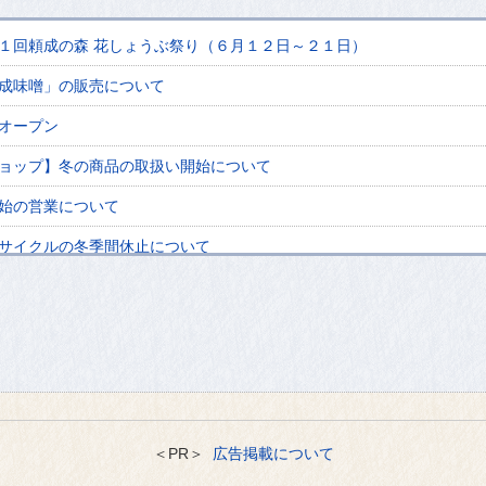
１回頼成の森 花しょうぶ祭り（６月１２日～２１日）
成味噌」の販売について
オープン
ョップ】冬の商品の取扱い開始について
始の営業について
サイクルの冬季間休止について
板リニューアル
について掲載いただきました！
セミナ－を開催いたします。
ーリップ四季彩館カフェスペースへの出店募集について
＜PR＞
広告掲載について
お知らせ一覧を見る