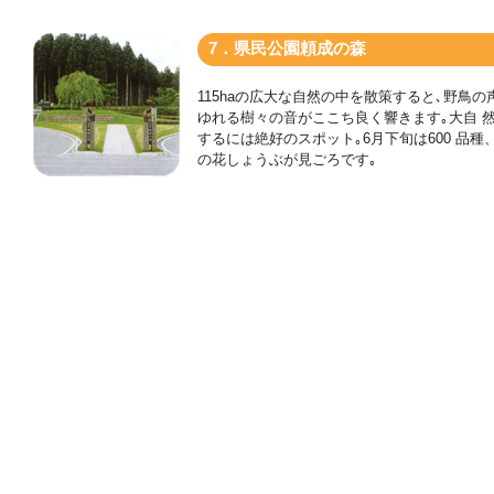
7．県民公園頼成の森
115haの広大な自然の中を散策すると､野鳥の
ゆれる樹々の音がここち良く響きます｡大自 
するには絶好のスポット｡6月下旬は600 品種、
の花しょうぶが見ごろです｡