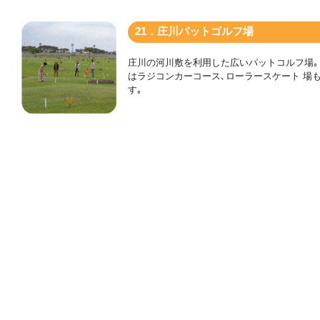
21．庄川パットゴルフ場
庄川の河川敷を利用した広いパットコルフ場｡
はラジコンカーコース､ローラースケート 場
す｡