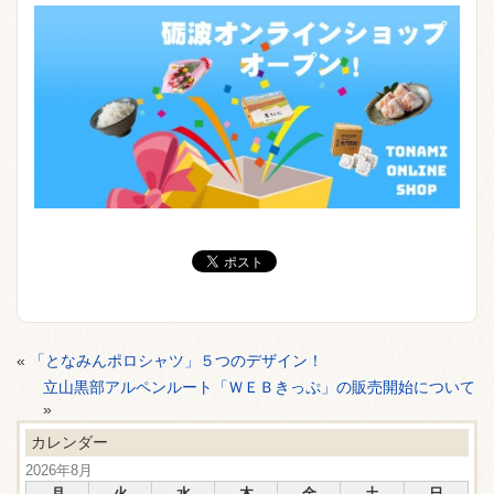
«
「となみんポロシャツ」５つのデザイン！
立山黒部アルペンルート「ＷＥＢきっぷ」の販売開始について
»
カレンダー
2026年8月
月
火
水
木
金
土
日