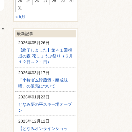
24
25
26
27
28
29
30
31
« 5月
ン
»
最新記事
2026年05月26日
【終了しました】第４１回頼
成の森 花しょうぶ祭り（６月
１２日～２１日）
2026年03月17日
「小牧ダム貯蔵酒・醸成味
噌」の販売について
2026年01月23日
となみ夢の平スキー場オープ
ン
2025年12月12日
【となみオンラインショッ