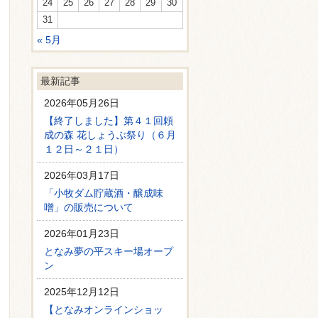
24
25
26
27
28
29
30
31
« 5月
最新記事
2026年05月26日
【終了しました】第４１回頼
成の森 花しょうぶ祭り（６月
１２日～２１日）
2026年03月17日
「小牧ダム貯蔵酒・醸成味
噌」の販売について
2026年01月23日
となみ夢の平スキー場オープ
ン
2025年12月12日
【となみオンラインショッ