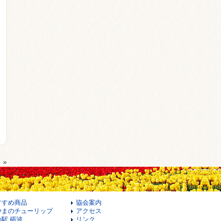
て
»
すすめ商品
協会案内
やまのチューリップ
アクセス
の駅 砺波
リンク