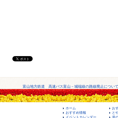
富山地方鉄道 高速バス富山－城端線の路線廃止につい
ホーム
お
おすすめ情報
と
イベントカレンダー
道