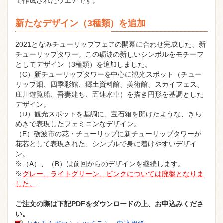
て作成されたウエアです。
新たなデザイン（3種類）を追加
2021となみチューリップフェアの開幕に合わせ完成した、新
チューリップタワー。この砺波の新しいシンボルをモチーフ
としてデザイン（3種類）を追加しました。
（C）新チューリップタワーを中心に観光スポット（チュー
リップ畑、四季彩館、郷土資料館、美術館、スカイフェス、
庄川遊覧船、吾妻建ち、五連水車）を描き円形を基調とした
デザイン。
（D）観光スポットを基調に、宝石箱を開けたような、きら
めきで表現したフェミニンなデザイン。
（E）砺波市の花・チューリップに新チューリップタワーが
花芯として表現された、シンプルで身に着けやすいデザイ
ン。
※（A）、（B）は前回からのデザインを継続します。
※
グレー、ライトグリーン、ピンクについては廃盤となりま
した。
ご注文の際は下記PDFをダウンロードの上、お申込みくださ
い。