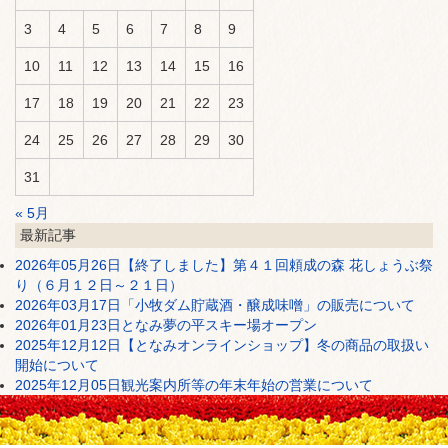
3
4
5
6
7
8
9
10
11
12
13
14
15
16
17
18
19
20
21
22
23
24
25
26
27
28
29
30
31
« 5月
最新記事
2026年05月26日
【終了しました】第４１回頼成の森 花しょうぶ祭
り（６月１２日～２１日）
2026年03月17日
「小牧ダム貯蔵酒・醸成味噌」の販売について
2026年01月23日
となみ夢の平スキー場オープン
2025年12月12日
【となみオンラインショップ】冬の商品の取扱い
開始について
2025年12月05日
観光案内所等の年末年始の営業について